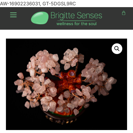
AW-16902236031, GT-5DGSL9RC