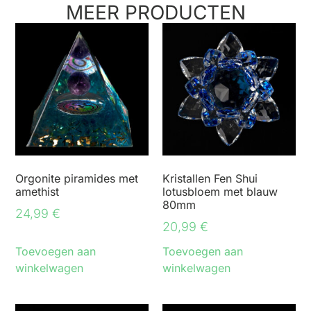
MEER PRODUCTEN
Orgonite piramides met
Kristallen Fen Shui
amethist
lotusbloem met blauw
80mm
24,99
€
20,99
€
Toevoegen aan
Toevoegen aan
winkelwagen
winkelwagen