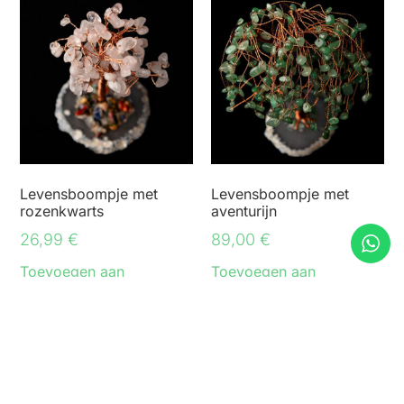
Levensboompje met
Levensboompje met
rozenkwarts
aventurijn
26,99
€
89,00
€
Toevoegen aan
Toevoegen aan
winkelwagen
winkelwagen
Nieuwsbrief