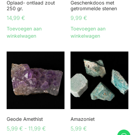
Oplaad- ontlaad zout
Geschenkdoos met
250 gr.
getrommelde stenen
14,99
€
9,99
€
Toevoegen aan
Toevoegen aan
winkelwagen
winkelwagen
Geode Amethist
Amazoniet
5,99
€
-
11,99
€
5,99
€