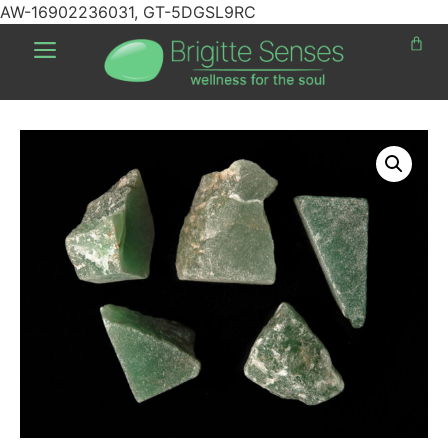
AW-16902236031, GT-5DGSL9RC