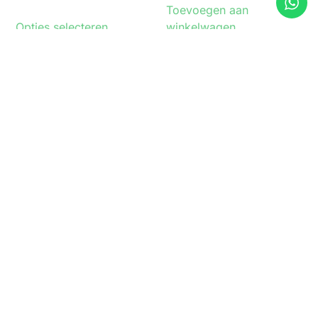
Toevoegen aan
Opties selecteren
winkelwagen
Nieuwsbrief
VERZENDEN
CONTACT